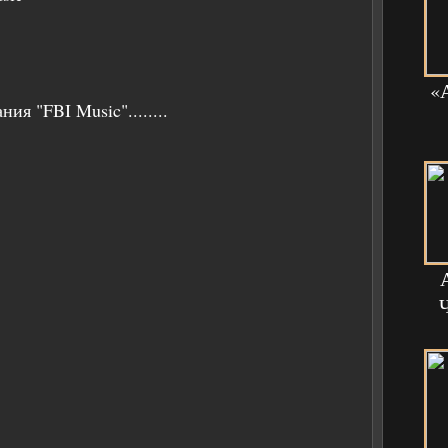
«
ия "FBI Music"........