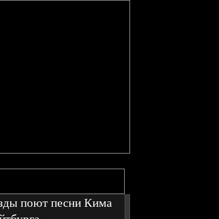
зды поют песни Кима
йтбурга