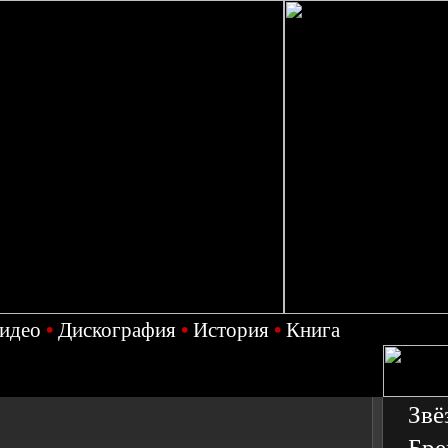
идео
•
Дискография
•
История
•
Книга
Звё
Бре