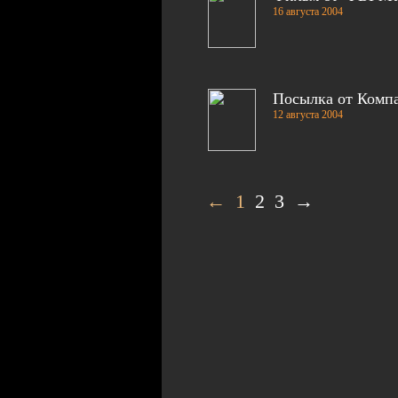
16 августа 2004
Посылка от Компан
12 августа 2004
← 1
2
3
→