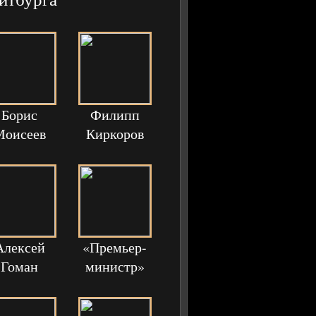
Борис
Филипп
Моисеев
Киркоров
Алексей
«Премьер-
Гоман
министр»