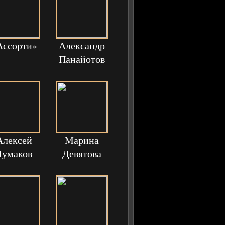
Ассорти»
Александр
Панайотов
Алексей
Марина
Чумаков
Девятова